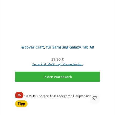
@cover Craft, für Samsung Galaxy Tab A8
Regulärer Preis:
39,90 €
Preise inkl. MwSt. zzgl. Versandkosten
In den Warenkorb
Rabatt
%
Tipp