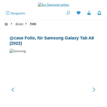
alt springen
Navigation
@case
Folio
@case Folio, für Samsung Galaxy Tab A8
(2022)
Bildergalerie überspringen