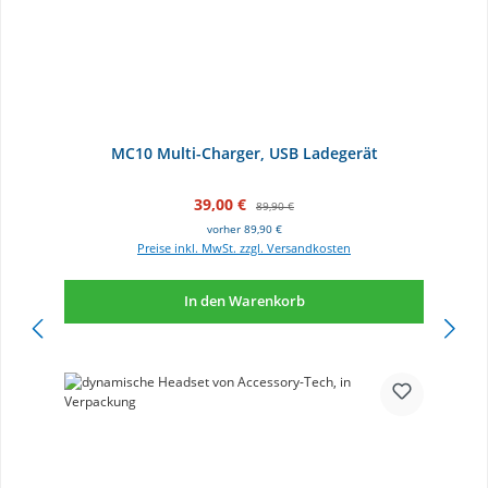
MC10 Multi-Charger, USB Ladegerät
Verkaufspreis:
Regulärer Preis:
39,00 €
89,90 €
vorher 89,90 €
Preise inkl. MwSt. zzgl. Versandkosten
In den Warenkorb