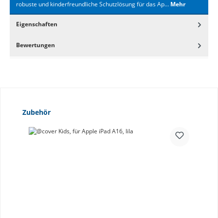
robuste und kinderfreundliche Schutzlösung für das Ap…
Mehr
Eigenschaften
Bewertungen
Produktgalerie überspringen
Zubehör