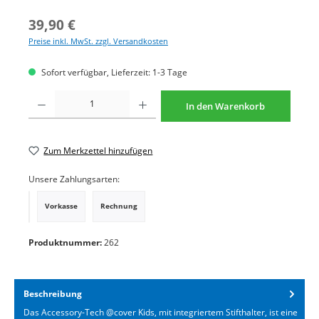
39,90 €
Preise inkl. MwSt. zzgl. Versandkosten
Sofort verfügbar, Lieferzeit: 1-3 Tage
Produkt Anzahl: Gib den gewünschten Wert ein oder benutze die Schaltflächen um di
In den Warenkorb
Zum Merkzettel hinzufügen
Unsere Zahlungsarten:
Vorkasse
Rechnung
PayPal
Produktnummer:
262
Beschreibung
Das Accessory-Tech @cover Kids, mit integriertem Stifthalter, ist eine