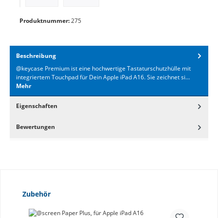
PayPal
Produktnummer:
275
Beschreibung
@keycase Premium ist eine hochwertige Tastaturschutzhülle mit
integriertem Touchpad für Dein Apple iPad A16. Sie zeichnet si…
Mehr
Eigenschaften
Bewertungen
Produktgalerie überspringen
Zubehör