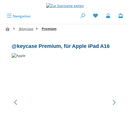
alt springen
Navigation
@keycase
Premium
@keycase Premium, für Apple iPad A16
Bildergalerie überspringen