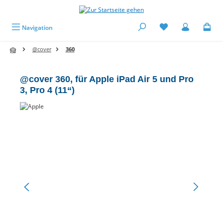
alt springen
Navigation
@cover
360
@cover 360, für Apple iPad Air 5 und Pro
3, Pro 4 (11“)
Bildergalerie überspringen