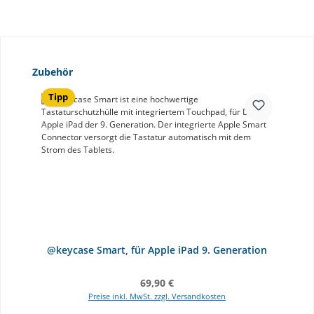
Produktgalerie überspringen
Zubehör
Tipp
@keycase Smart, für Apple iPad 9. Generation
Regulärer Preis:
69,90 €
Preise inkl. MwSt. zzgl. Versandkosten