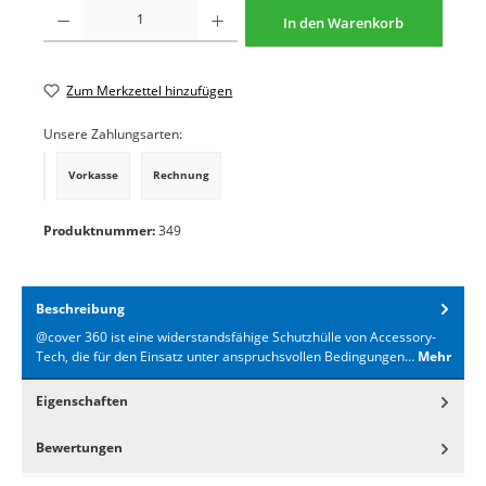
Produkt Anzahl: Gib den gewünschten Wert ein oder benutze die Schaltflächen um di
In den Warenkorb
Zum Merkzettel hinzufügen
Unsere Zahlungsarten:
Vorkasse
Rechnung
PayPal
Produktnummer:
349
Beschreibung
@cover 360 ist eine widerstandsfähige Schutzhülle von Accessory-
Tech, die für den Einsatz unter anspruchsvollen Bedingungen…
Mehr
Eigenschaften
Bewertungen