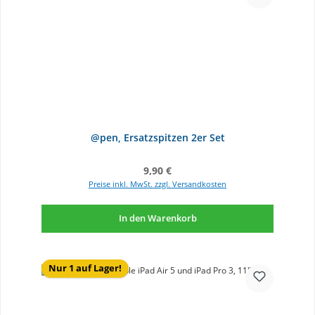
@pen, Ersatzspitzen 2er Set
Regulärer Preis:
9,90 €
Preise inkl. MwSt. zzgl. Versandkosten
In den Warenkorb
Nur 1 auf Lager!