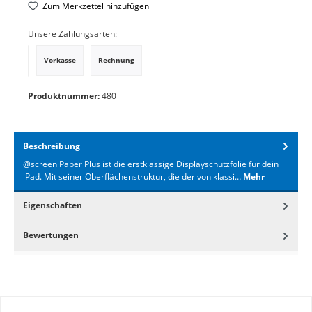
Zum Merkzettel hinzufügen
Unsere Zahlungsarten:
Vorkasse
Rechnung
PayPal
Produktnummer:
480
Beschreibung
@screen Paper Plus ist die erstklassige Displayschutzfolie für dein
iPad. Mit seiner Oberflächenstruktur, die der von klassi…
Mehr
Eigenschaften
Bewertungen