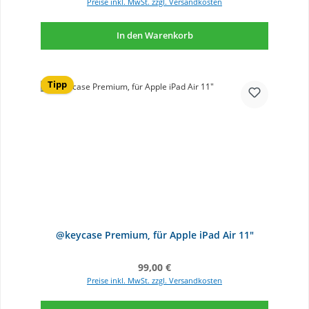
Preise inkl. MwSt. zzgl. Versandkosten
In den Warenkorb
Tipp
@keycase Premium, für Apple iPad Air 11"
Regulärer Preis:
99,00 €
Preise inkl. MwSt. zzgl. Versandkosten