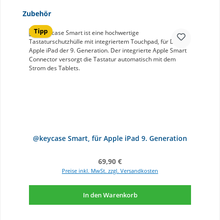
Produktgalerie überspringen
Zubehör
Tipp
@keycase Smart, für Apple iPad 9. Generation
Regulärer Preis:
69,90 €
Preise inkl. MwSt. zzgl. Versandkosten
In den Warenkorb