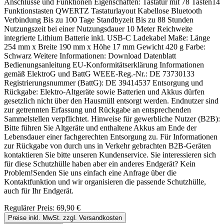
Anschlüsse und Funktionen Eigenschaften: Tastatur mit 78 Tasten14
Funktionstasten QWERTZ Tastaturlayout Kabellose Bluetooth
Verbindung Bis zu 100 Tage Standbyzeit Bis zu 88 Stunden
Nutzungszeit bei einer Nutzungsdauer 10 Meter Reichweite
integrierte Lithium Batterie inkl. USB-C Ladekabel Maße: Länge
254 mm x Breite 190 mm x Höhe 17 mm Gewicht 420 g Farbe:
Schwarz Weitere Informationen: Download Datenblatt
Bedienungsanleitung EU-Konformitätserklärung Informationen
gemäß ElektroG und BattG WEEE-Reg.-Nr.: DE 73730133
Registrierungsnummer (BattG): DE 39414537 Entsorgung und
Rückgabe: Elektro-Altgeräte sowie Batterien und Akkus dürfen
gesetzlich nicht über den Hausmüll entsorgt werden. Endnutzer sind
zur getrennten Erfassung und Rückgabe an entsprechenden
Sammelstellen verpflichtet. Hinweise für gewerbliche Nutzer (B2B):
Bitte führen Sie Altgeräte und enthaltene Akkus am Ende der
Lebensdauer einer fachgerechten Entsorgung zu. Für Informationen
zur Rückgabe von durch uns in Verkehr gebrachten B2B-Geräten
kontaktieren Sie bitte unseren Kundenservice. Sie interessieren sich
für diese Schutzhülle haben aber ein anderes Endgerät? Kein
Problem!Senden Sie uns einfach eine Anfrage über die
Kontaktfunktion und wir organisieren die passende Schutzhülle,
auch für Ihr Endgerät.
Regulärer Preis:
69,90 €
Preise inkl. MwSt. zzgl. Versandkosten