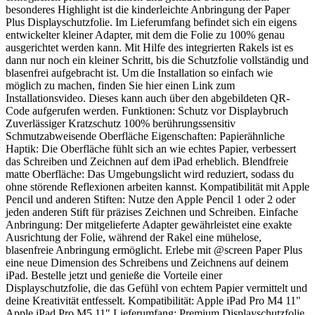
besonderes Highlight ist die kinderleichte Anbringung der Paper
Plus Displayschutzfolie. Im Lieferumfang befindet sich ein eigens
entwickelter kleiner Adapter, mit dem die Folie zu 100% genau
ausgerichtet werden kann. Mit Hilfe des integrierten Rakels ist es
dann nur noch ein kleiner Schritt, bis die Schutzfolie vollständig und
blasenfrei aufgebracht ist. Um die Installation so einfach wie
möglich zu machen, finden Sie hier einen Link zum
Installationsvideo. Dieses kann auch über den abgebildeten QR-
Code aufgerufen werden. Funktionen: Schutz vor Displaybruch
Zuverlässiger Kratzschutz 100% berührungssensitiv
Schmutzabweisende Oberfläche Eigenschaften: Papierähnliche
Haptik: Die Oberfläche fühlt sich an wie echtes Papier, verbessert
das Schreiben und Zeichnen auf dem iPad erheblich. Blendfreie
matte Oberfläche: Das Umgebungslicht wird reduziert, sodass du
ohne störende Reflexionen arbeiten kannst. Kompatibilität mit Apple
Pencil und anderen Stiften: Nutze den Apple Pencil 1 oder 2 oder
jeden anderen Stift für präzises Zeichnen und Schreiben. Einfache
Anbringung: Der mitgelieferte Adapter gewährleistet eine exakte
Ausrichtung der Folie, während der Rakel eine mühelose,
blasenfreie Anbringung ermöglicht. Erlebe mit @screen Paper Plus
eine neue Dimension des Schreibens und Zeichnens auf deinem
iPad. Bestelle jetzt und genieße die Vorteile einer
Displayschutzfolie, die das Gefühl von echtem Papier vermittelt und
deine Kreativität entfesselt. Kompatibilität: Apple iPad Pro M4 11"
Apple iPad Pro M5 11" Lieferumfang: Premium Displayschutzfolie