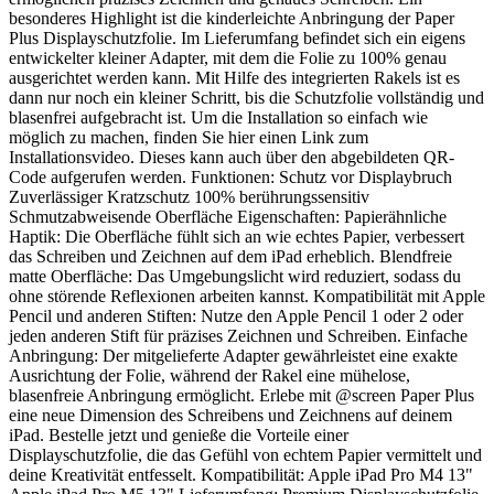
besonderes Highlight ist die kinderleichte Anbringung der Paper
Plus Displayschutzfolie. Im Lieferumfang befindet sich ein eigens
entwickelter kleiner Adapter, mit dem die Folie zu 100% genau
ausgerichtet werden kann. Mit Hilfe des integrierten Rakels ist es
dann nur noch ein kleiner Schritt, bis die Schutzfolie vollständig und
blasenfrei aufgebracht ist. Um die Installation so einfach wie
möglich zu machen, finden Sie hier einen Link zum
Installationsvideo. Dieses kann auch über den abgebildeten QR-
Code aufgerufen werden. Funktionen: Schutz vor Displaybruch
Zuverlässiger Kratzschutz 100% berührungssensitiv
Schmutzabweisende Oberfläche Eigenschaften: Papierähnliche
Haptik: Die Oberfläche fühlt sich an wie echtes Papier, verbessert
das Schreiben und Zeichnen auf dem iPad erheblich. Blendfreie
matte Oberfläche: Das Umgebungslicht wird reduziert, sodass du
ohne störende Reflexionen arbeiten kannst. Kompatibilität mit Apple
Pencil und anderen Stiften: Nutze den Apple Pencil 1 oder 2 oder
jeden anderen Stift für präzises Zeichnen und Schreiben. Einfache
Anbringung: Der mitgelieferte Adapter gewährleistet eine exakte
Ausrichtung der Folie, während der Rakel eine mühelose,
blasenfreie Anbringung ermöglicht. Erlebe mit @screen Paper Plus
eine neue Dimension des Schreibens und Zeichnens auf deinem
iPad. Bestelle jetzt und genieße die Vorteile einer
Displayschutzfolie, die das Gefühl von echtem Papier vermittelt und
deine Kreativität entfesselt. Kompatibilität: Apple iPad Pro M4 13"