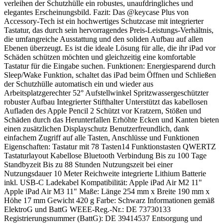
verleihen der Schutzhülle ein robustes, unaufdringliches und
elegantes Erscheinungsbild. Fazit: Das @keycase Plus von
Accessory-Tech ist ein hochwertiges Schutzcase mit integrierter
Tastatur, das durch sein hervorragendes Preis-Leistungs-Verhältnis,
die umfangreiche Ausstattung und den soliden Aufbau auf allen
Ebenen überzeugt. Es ist die ideale Lösung für alle, die ihr iPad vor
Schäden schützen möchten und gleichzeitig eine komfortable
Tastatur für die Eingabe suchen. Funktionen: Energiesparend durch
Sleep/Wake Funktion, schaltet das iPad beim Öffnen und Schließen
der Schutzhülle automatisch ein und wieder aus
Arbeitsplatzgerechter 52° Aufstellwinkel Spritzwassergeschützter
robuster Aufbau Integrierter Stifthalter Unterstützt das kabellosen
Aufladen des Apple Pencil 2 Schützt vor Kratzern, Stößen und
Schäden durch das Herunterfallen Erhöhte Ecken und Kanten bieten
einen zusätzlichen Displayschutz Benutzerfreundlich, dank
einfachem Zugriff auf alle Tasten, Anschlüsse und Funktionen
Eigenschaften: Tastatur mit 78 Tasten14 Funktionstasten QWERTZ
Tastaturlayout Kabellose Bluetooth Verbindung Bis zu 100 Tage
Standbyzeit Bis zu 88 Stunden Nutzungszeit bei einer
Nutzungsdauer 10 Meter Reichweite integrierte Lithium Batterie
inkl. USB-C Ladekabel Kompatibilität: Apple iPad Air M2 11"
Apple iPad Air M3 11" Maße: Länge 254 mm x Breite 190 mm x
Höhe 17 mm Gewicht 420 g Farbe: Schwarz Informationen gemäß
ElektroG und BattG WEEE-Reg.-Nr.: DE 73730133
Registrierungsnummer (BattG): DE 39414537 Entsorgung und