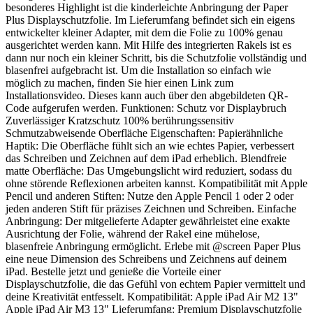
besonderes Highlight ist die kinderleichte Anbringung der Paper
Plus Displayschutzfolie. Im Lieferumfang befindet sich ein eigens
entwickelter kleiner Adapter, mit dem die Folie zu 100% genau
ausgerichtet werden kann. Mit Hilfe des integrierten Rakels ist es
dann nur noch ein kleiner Schritt, bis die Schutzfolie vollständig und
blasenfrei aufgebracht ist. Um die Installation so einfach wie
möglich zu machen, finden Sie hier einen Link zum
Installationsvideo. Dieses kann auch über den abgebildeten QR-
Code aufgerufen werden. Funktionen: Schutz vor Displaybruch
Zuverlässiger Kratzschutz 100% berührungssensitiv
Schmutzabweisende Oberfläche Eigenschaften: Papierähnliche
Haptik: Die Oberfläche fühlt sich an wie echtes Papier, verbessert
das Schreiben und Zeichnen auf dem iPad erheblich. Blendfreie
matte Oberfläche: Das Umgebungslicht wird reduziert, sodass du
ohne störende Reflexionen arbeiten kannst. Kompatibilität mit Apple
Pencil und anderen Stiften: Nutze den Apple Pencil 1 oder 2 oder
jeden anderen Stift für präzises Zeichnen und Schreiben. Einfache
Anbringung: Der mitgelieferte Adapter gewährleistet eine exakte
Ausrichtung der Folie, während der Rakel eine mühelose,
blasenfreie Anbringung ermöglicht. Erlebe mit @screen Paper Plus
eine neue Dimension des Schreibens und Zeichnens auf deinem
iPad. Bestelle jetzt und genieße die Vorteile einer
Displayschutzfolie, die das Gefühl von echtem Papier vermittelt und
deine Kreativität entfesselt. Kompatibilität: Apple iPad Air M2 13"
Apple iPad Air M3 13" Lieferumfang: Premium Displayschutzfolie