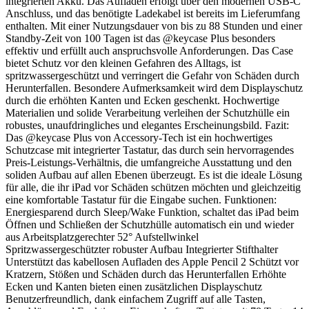
integrierten Akku. Das Aufladen erfolgt über den modernen USB-C
Anschluss, und das benötigte Ladekabel ist bereits im Lieferumfang
enthalten. Mit einer Nutzungsdauer von bis zu 88 Stunden und einer
Standby-Zeit von 100 Tagen ist das @keycase Plus besonders
effektiv und erfüllt auch anspruchsvolle Anforderungen. Das Case
bietet Schutz vor den kleinen Gefahren des Alltags, ist
spritzwassergeschützt und verringert die Gefahr von Schäden durch
Herunterfallen. Besondere Aufmerksamkeit wird dem Displayschutz
durch die erhöhten Kanten und Ecken geschenkt. Hochwertige
Materialien und solide Verarbeitung verleihen der Schutzhülle ein
robustes, unaufdringliches und elegantes Erscheinungsbild. Fazit:
Das @keycase Plus von Accessory-Tech ist ein hochwertiges
Schutzcase mit integrierter Tastatur, das durch sein hervorragendes
Preis-Leistungs-Verhältnis, die umfangreiche Ausstattung und den
soliden Aufbau auf allen Ebenen überzeugt. Es ist die ideale Lösung
für alle, die ihr iPad vor Schäden schützen möchten und gleichzeitig
eine komfortable Tastatur für die Eingabe suchen. Funktionen:
Energiesparend durch Sleep/Wake Funktion, schaltet das iPad beim
Öffnen und Schließen der Schutzhülle automatisch ein und wieder
aus Arbeitsplatzgerechter 52° Aufstellwinkel
Spritzwassergeschützter robuster Aufbau Integrierter Stifthalter
Unterstützt das kabellosen Aufladen des Apple Pencil 2 Schützt vor
Kratzern, Stößen und Schäden durch das Herunterfallen Erhöhte
Ecken und Kanten bieten einen zusätzlichen Displayschutz
Benutzerfreundlich, dank einfachem Zugriff auf alle Tasten,