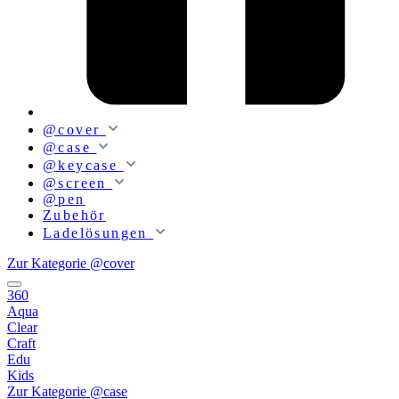
@cover
@case
@keycase
@screen
@pen
Zubehör
Ladelösungen
Zur Kategorie @cover
360
Aqua
Clear
Craft
Edu
Kids
Zur Kategorie @case