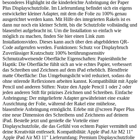
besonderes Highlight ist die kinderleichte Anbringung der Paper
Plus Displayschutzfolie. Im Lieferumfang befindet sich ein eigens
entwickelter kleiner Adapter, mit dem die Folie zu 100% genau
ausgerichtet werden kann. Mit Hilfe des integrierten Rakels ist es
dann nur noch ein kleiner Schritt, bis die Schutzfolie vollständig und
blasenfrei aufgebracht ist. Um die Installation so einfach wie
möglich zu machen, finden Sie hier einen Link zum
Installationsvideo. Dieses kann auch über den abgebildeten QR-
Code aufgerufen werden. Funktionen: Schutz vor Displaybruch
Zuverlässiger Kratzschutz 100% berührungssensitiv
Schmutzabweisende Oberfläche Eigenschaften: Papierähnliche
Haptik: Die Oberfläche fühlt sich an wie echtes Papier, verbessert
das Schreiben und Zeichnen auf dem iPad erheblich. Blendfreie
matte Oberfläche: Das Umgebungslicht wird reduziert, sodass du
ohne störende Reflexionen arbeiten kannst. Kompatibilität mit Apple
Pencil und anderen Stiften: Nutze den Apple Pencil 1 oder 2 oder
jeden anderen Stift für präzises Zeichnen und Schreiben. Einfache
Anbringung: Der mitgelieferte Adapter gewährleistet eine exakte
Ausrichtung der Folie, während der Rakel eine mühelose,
blasenfreie Anbringung ermöglicht. Erlebe mit @screen Paper Plus
eine neue Dimension des Schreibens und Zeichnens auf deinem
iPad. Bestelle jetzt und genieße die Vorteile einer
Displayschutzfolie, die das Gefühl von echtem Papier vermittelt und
deine Kreativität entfesselt. Kompatibilität: Apple iPad Air M2 11"
Apple iPad Air M3 11" Lieferumfang: Premium Displayschutzfolie