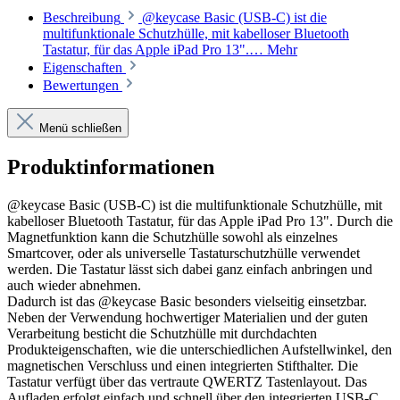
Beschreibung
@keycase Basic (USB-C) ist die
multifunktionale Schutzhülle, mit kabelloser Bluetooth
Tastatur, für das Apple iPad Pro 13".…
Mehr
Eigenschaften
Bewertungen
Menü schließen
Produktinformationen
@keycase Basic (USB-C) ist die multifunktionale Schutzhülle, mit
kabelloser Bluetooth Tastatur, für das Apple iPad Pro 13". Durch die
Magnetfunktion kann die Schutzhülle sowohl als einzelnes
Smartcover, oder als universelle Tastaturschutzhülle verwendet
werden. Die Tastatur lässt sich dabei ganz einfach anbringen und
auch wieder abnehmen.
Dadurch ist das @keycase Basic besonders vielseitig einsetzbar.
Neben der Verwendung hochwertiger Materialien und der guten
Verarbeitung besticht die Schutzhülle mit durchdachten
Produkteigenschaften, wie die unterschiedlichen Aufstellwinkel, den
magnetischen Verschluss und einen integrierten Stifthalter. Die
Tastatur verfügt über das vertraute QWERTZ Tastenlayout. Das
Aufladen erfolgt einfach und schnell über den integrierten USB-C