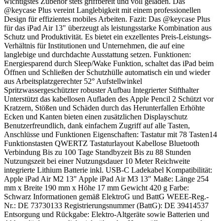
wichtigstes Zubehör stets griffbereit und voll geladen. Das
@keycase Plus vereint Langlebigkeit mit einem professionellen
Design für effizientes mobiles Arbeiten. Fazit: Das @keycase Plus
für das iPad Air 13" überzeugt als leistungsstarke Kombination aus
Schutz und Produktivität. Es bietet ein exzellentes Preis-Leistungs-
Verhältnis für Institutionen und Unternehmen, die auf eine
langlebige und durchdachte Ausstattung setzen. Funktionen:
Energiesparend durch Sleep/Wake Funktion, schaltet das iPad beim
Öffnen und Schließen der Schutzhülle automatisch ein und wieder
aus Arbeitsplatzgerechter 52° Aufstellwinkel
Spritzwassergeschützter robuster Aufbau Integrierter Stifthalter
Unterstützt das kabellosen Aufladen des Apple Pencil 2 Schützt vor
Kratzern, Stößen und Schäden durch das Herunterfallen Erhöhte
Ecken und Kanten bieten einen zusätzlichen Displayschutz
Benutzerfreundlich, dank einfachem Zugriff auf alle Tasten,
Anschlüsse und Funktionen Eigenschaften: Tastatur mit 78 Tasten14
Funktionstasten QWERTZ Tastaturlayout Kabellose Bluetooth
Verbindung Bis zu 100 Tage Standbyzeit Bis zu 88 Stunden
Nutzungszeit bei einer Nutzungsdauer 10 Meter Reichweite
integrierte Lithium Batterie inkl. USB-C Ladekabel Kompatibilität:
Apple iPad Air M2 13" Apple iPad Air M3 13" Maße: Länge 254
mm x Breite 190 mm x Höhe 17 mm Gewicht 420 g Farbe:
Schwarz Informationen gemäß ElektroG und BattG WEEE-Reg.-
Nr.: DE 73730133 Registrierungsnummer (BattG): DE 39414537
Entsorgung und Rückgabe: Elektro-Altgeräte sowie Batterien und